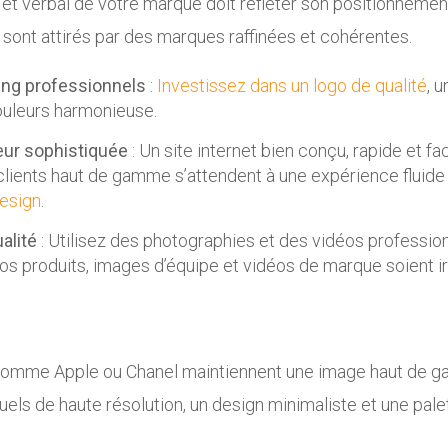
et verbal de votre marque doit refléter son positionneme
sont attirés par des marques raffinées et cohérentes.
ing professionnels
:
Investissez dans un logo de qualité
, u
ouleurs harmonieuse.
eur sophistiquée
: Un site internet bien conçu, rapide et fa
clients haut de gamme s’attendent à une expérience fluide
esign
.
alité
: Utilisez des photographies et des vidéos professio
os produits, images d’équipe et vidéos de marque soient i
omme Apple ou Chanel maintiennent une image haut de g
els de haute résolution, un design minimaliste et une pale