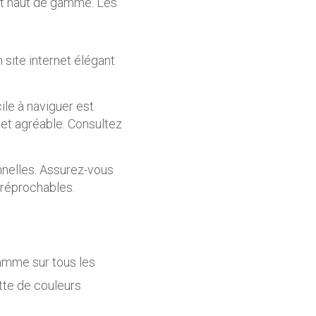
nt haut de gamme. Les
n site internet élégant
cile à naviguer est
 et agréable. Consultez
nnelles. Assurez-vous
rréprochables.
amme sur tous les
tte de couleurs