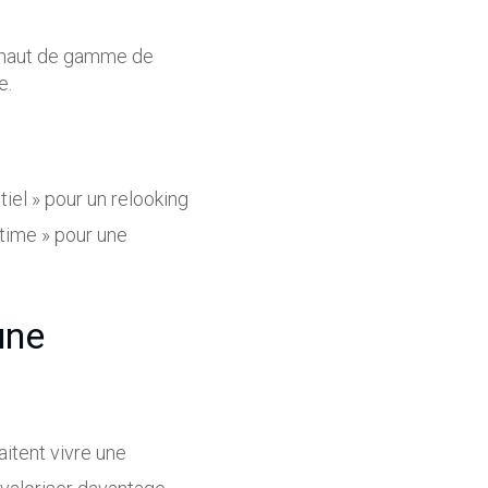
n haut de gamme de
e.
iel » pour un relooking
ltime » pour une
une
aitent vivre une